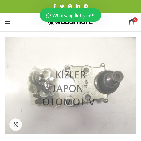
Whatsapp İletişim!!!
0
Click to enlarge