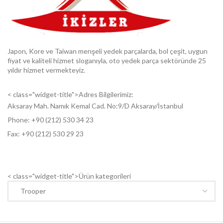
Japon, Kore ve Taiwan menşeli yedek parçalarda, bol çeşit, uygun
fiyat ve kaliteli hizmet sloganıyla, oto yedek parça sektöründe 25
yıldır hizmet vermekteyiz.
< class="widget-title">Adres Bilgilerimiz:
Aksaray Mah. Namık Kemal Cad. No:9/D Aksaray/İstanbul
Phone: +9
0 (212) 530 34 23
Fax: +9
0 (212) 530 29 23
< class="widget-title">Ürün kategorileri