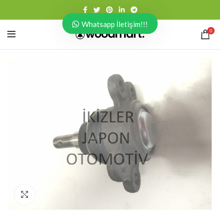
Whatsapp İletişim!!!
0
Click to enlarge