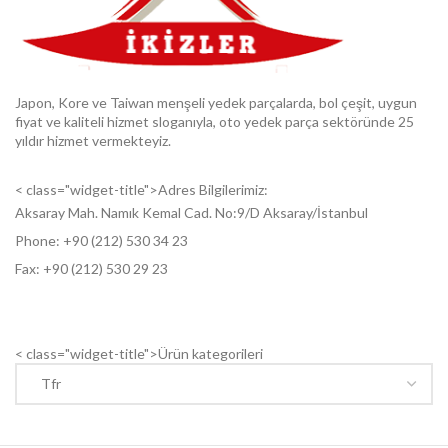
Japon, Kore ve Taiwan menşeli yedek parçalarda, bol çeşit, uygun
fiyat ve kaliteli hizmet sloganıyla, oto yedek parça sektöründe 25
yıldır hizmet vermekteyiz.
< class="widget-title">Adres Bilgilerimiz:
Aksaray Mah. Namık Kemal Cad. No:9/D Aksaray/İstanbul
Phone: +9
0 (212) 530 34 23
Fax: +9
0 (212) 530 29 23
< class="widget-title">Ürün kategorileri