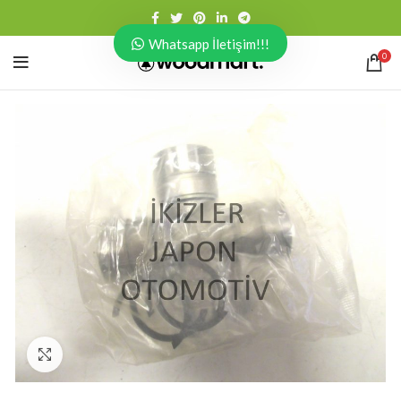
Whatsapp İletişim!!!
0
Click to enlarge