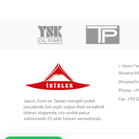
< class="wi
Aksaray M
Aksaray/İs
Phone: +9
Fax: +9
0 (
Japon, Kore ve Taiwan menşeli yedek
parçalarda, bol çeşit, uygun fiyat ve kaliteli
hizmet sloganıyla, oto yedek parça
sektöründe 25 yıldır hizmet vermekteyiz.