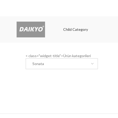
Child Category
Child
< class="widget-title">Ürün kategorileri