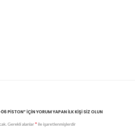
6 PİSTON” IÇIN YORUM YAPAN ILK KIŞI SIZ OLUN
*
cak.
Gerekli alanlar
ile işaretlenmişlerdir