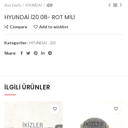
Ana Sayfa
HYUNDAI
i20
HYUNDAİ İ20 08- ROT MİLİ
Compare
Add to wishlist
Kategoriler:
HYUNDAI
,
i20
Share
İLGILI ÜRÜNLER