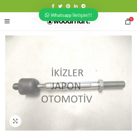
Whatsapp İletişim!!!
0
Click to enlarge