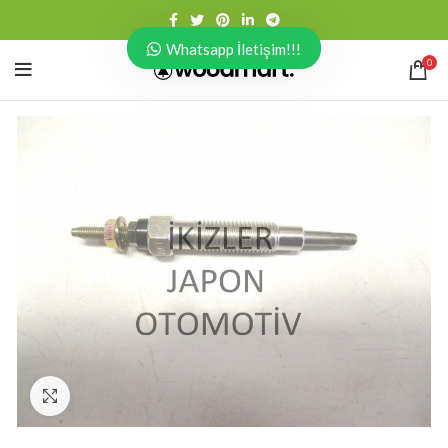
Whatsapp İletişim!!!
0
Click to enlarge