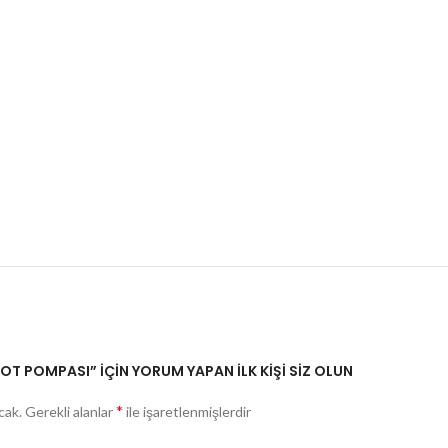
T POMPASI” IÇIN YORUM YAPAN ILK KIŞI SIZ OLUN
*
cak.
Gerekli alanlar
ile işaretlenmişlerdir