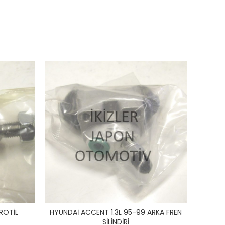
ROTİL
HYUNDAİ ACCENT 1.3L 95-99 ARKA FREN
HY
SİLİNDİRİ