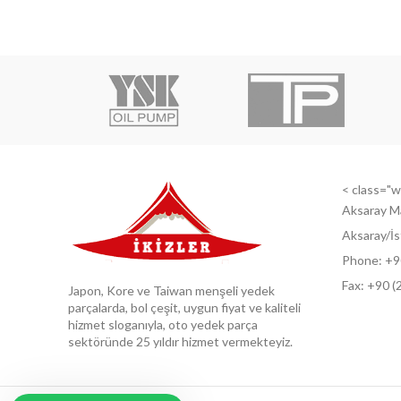
< class="wi
Aksaray M
Aksaray/İs
Phone: +9
Fax: +9
0 (
Japon, Kore ve Taiwan menşeli yedek
parçalarda, bol çeşit, uygun fiyat ve kaliteli
hizmet sloganıyla, oto yedek parça
sektöründe 25 yıldır hizmet vermekteyiz.