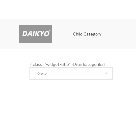
Child Category
Child
< class="widget-title">Ürün kategorileri