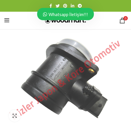
Whatsapp İletişim!!!
0
Click to enlarge