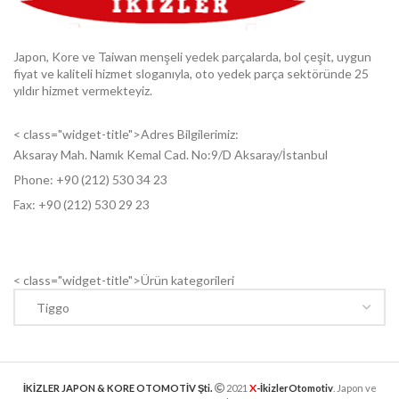
Japon, Kore ve Taiwan menşeli yedek parçalarda, bol çeşit, uygun
fiyat ve kaliteli hizmet sloganıyla, oto yedek parça sektöründe 25
yıldır hizmet vermekteyiz.
< class="widget-title">Adres Bilgilerimiz:
Aksaray Mah. Namık Kemal Cad. No:9/D Aksaray/İstanbul
Phone: +9
0 (212) 530 34 23
Fax: +9
0 (212) 530 29 23
< class="widget-title">Ürün kategorileri
X
İKİZLER JAPON & KORE OTOMOTİV Şti.
2021
-İkizlerOtomotiv
. Japon ve