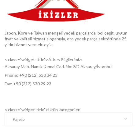
Japon, Kore ve Taiwan menşeli yedek parçalarda, bol çeşit, uygun
fiyat ve kaliteli hizmet sloganıyla, oto yedek parça sektöründe 25
yıldır hizmet vermekteyiz.
< class="widget-title">Adres Bilgilerimiz:
Aksaray Mah. Namık Kemal Cad. No:9/D Aksaray/İstanbul
Phone: +9
0 (212) 530 34 23
Fax: +9
0 (212) 530 29 23
< class="widget-title">Ürün kategorileri