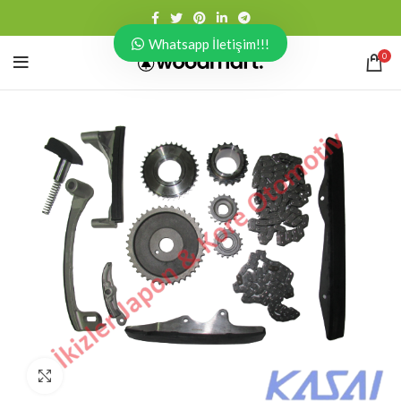
Whatsapp İletişim!!!
0
Click to enlarge