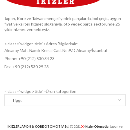
Japon, Kore ve Taiwan menşeli yedek parçalarda, bol çeşit, uygun
fiyat ve kaliteli hizmet sloganıyla, oto yedek parça sektöründe 25
yıldır hizmet vermekteyiz.
< class="widget-title">Adres Bilgilerimiz:
Aksaray Mah. Namık Kemal Cad. No:9/D Aksaray/İstanbul
Phone: +9
0 (212) 530 34 23
Fax: +9
0 (212) 530 29 23
< class="widget-title">Ürün kategorileri
X
İKİZLER JAPON & KORE OTOMOTİV Şti.
2021
-İkizlerOtomotiv
. Japon ve