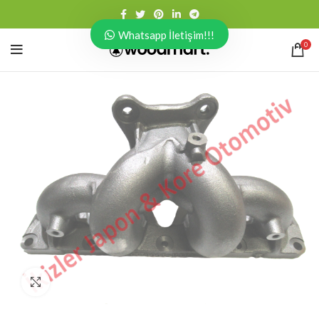
Whatsapp İletişim!!!
0
Click to enlarge