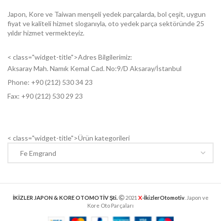
Japon, Kore ve Taiwan menşeli yedek parçalarda, bol çeşit, uygun
fiyat ve kaliteli hizmet sloganıyla, oto yedek parça sektöründe 25
yıldır hizmet vermekteyiz.
< class="widget-title">Adres Bilgilerimiz:
Aksaray Mah. Namık Kemal Cad. No:9/D Aksaray/İstanbul
Phone: +9
0 (212) 530 34 23
Fax: +9
0 (212) 530 29 23
< class="widget-title">Ürün kategorileri
X
İKİZLER JAPON & KORE OTOMOTİV Şti.
2021
-İkizlerOtomotiv
. Japon ve
Kore Oto Parçaları