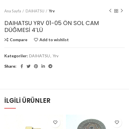
Ana Sayfa
DAIHATSU
Yrv
DAIHATSU YRV 01-05 ÖN SOL CAM
DÜĞMESİ 4’LÜ
Compare
Add to wishlist
Kategoriler:
DAIHATSU
,
Yrv
Share
İLGILI ÜRÜNLER