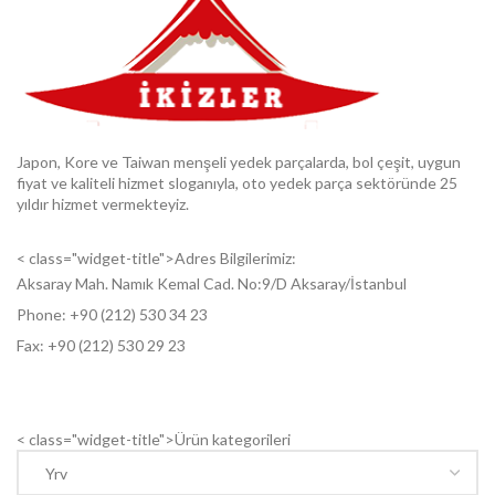
Japon, Kore ve Taiwan menşeli yedek parçalarda, bol çeşit, uygun
fiyat ve kaliteli hizmet sloganıyla, oto yedek parça sektöründe 25
yıldır hizmet vermekteyiz.
< class="widget-title">Adres Bilgilerimiz:
Aksaray Mah. Namık Kemal Cad. No:9/D Aksaray/İstanbul
Phone: +9
0 (212) 530 34 23
Fax: +9
0 (212) 530 29 23
< class="widget-title">Ürün kategorileri