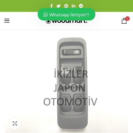
Whatsapp İletişim!!!
0
Click to enlarge