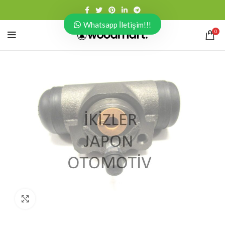
Whatsapp İletişim!!!
0
Click to enlarge