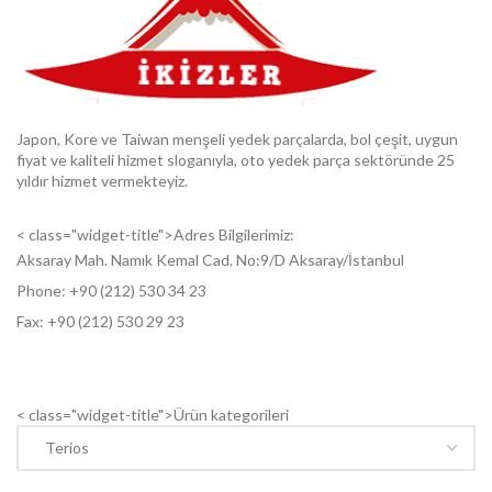
Japon, Kore ve Taiwan menşeli yedek parçalarda, bol çeşit, uygun
fiyat ve kaliteli hizmet sloganıyla, oto yedek parça sektöründe 25
yıldır hizmet vermekteyiz.
< class="widget-title">Adres Bilgilerimiz:
Aksaray Mah. Namık Kemal Cad. No:9/D Aksaray/İstanbul
Phone: +9
0 (212) 530 34 23
Fax: +9
0 (212) 530 29 23
< class="widget-title">Ürün kategorileri