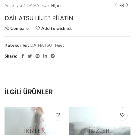
Ana Sayfa
DAIHATSU
Hijet
DAİHATSU HİJET PİLATİN
Compare
Add to wishlist
Kategoriler:
DAIHATSU
,
Hijet
Share
İLGILI ÜRÜNLER