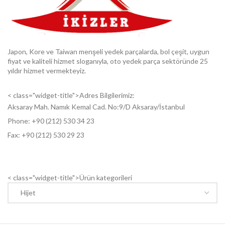
Japon, Kore ve Taiwan menşeli yedek parçalarda, bol çeşit, uygun
fiyat ve kaliteli hizmet sloganıyla, oto yedek parça sektöründe 25
yıldır hizmet vermekteyiz.
< class="widget-title">Adres Bilgilerimiz:
Aksaray Mah. Namık Kemal Cad. No:9/D Aksaray/İstanbul
Phone: +9
0 (212) 530 34 23
Fax: +9
0 (212) 530 29 23
< class="widget-title">Ürün kategorileri