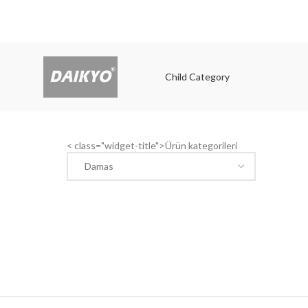
Child Category
Child
< class="widget-title">Ürün kategorileri