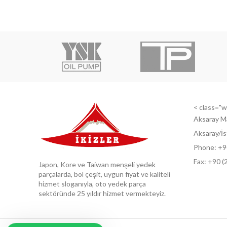
< class="wi
Aksaray M
Aksaray/İs
Phone: +9
Fax: +9
0 (
Japon, Kore ve Taiwan menşeli yedek
parçalarda, bol çeşit, uygun fiyat ve kaliteli
hizmet sloganıyla, oto yedek parça
sektöründe 25 yıldır hizmet vermekteyiz.