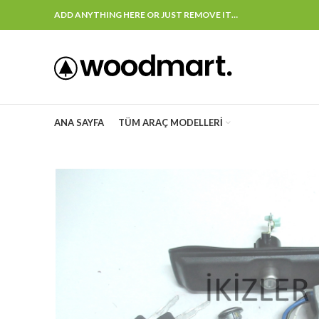
ADD ANYTHING HERE OR JUST REMOVE IT…
ANA SAYFA
TÜM ARAÇ MODELLERI