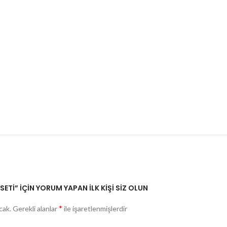
İ” IÇIN YORUM YAPAN ILK KIŞI SIZ OLUN
*
cak.
Gerekli alanlar
ile işaretlenmişlerdir