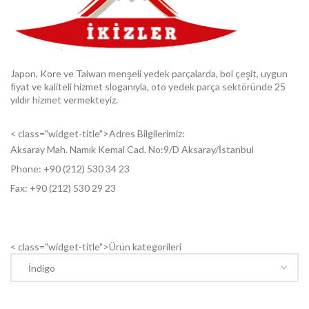
Japon, Kore ve Taiwan menşeli yedek parçalarda, bol çeşit, uygun
fiyat ve kaliteli hizmet sloganıyla, oto yedek parça sektöründe 25
yıldır hizmet vermekteyiz.
< class="widget-title">Adres Bilgilerimiz:
Aksaray Mah. Namık Kemal Cad. No:9/D Aksaray/İstanbul
Phone: +9
0 (212) 530 34 23
Fax: +9
0 (212) 530 29 23
< class="widget-title">Ürün kategorileri