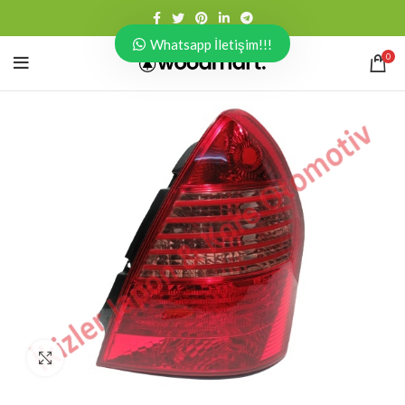
Whatsapp İletişim!!!
0
Click to enlarge