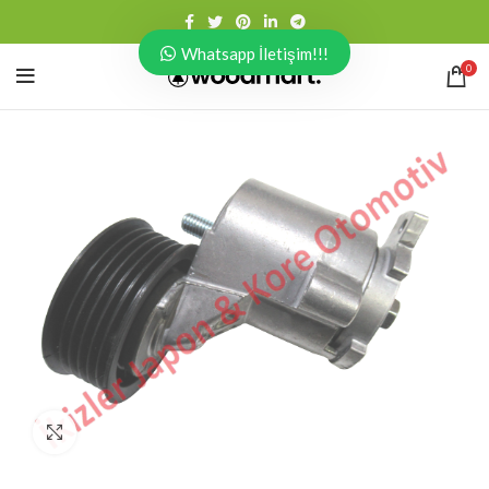
Whatsapp İletişim!!!
0
Click to enlarge