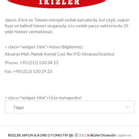
Japon, Kore ve Taiwan menşeli yedek parçalarda, bol çeşit, uygun
fiyat ve kaliteli hizmet sloganıyla, oto yedek parça sektöründe 25
yıldır hizmet vermekteyiz.
< class="widget-title">Adres Bilgilerimiz:
Aksaray Mah. Namık Kemal Cad. No:9/D Aksaray/İstanbul
Phone: +9
0 (212) 530 34 23
Fax: +9
0 (212) 530 29 23
< class="widget-title">Ürün kategorileri
X
İKİZLER JAPON & KORE OTOMOTİV Şti.
2021
-İkizlerOtomotiv
. Japon ve